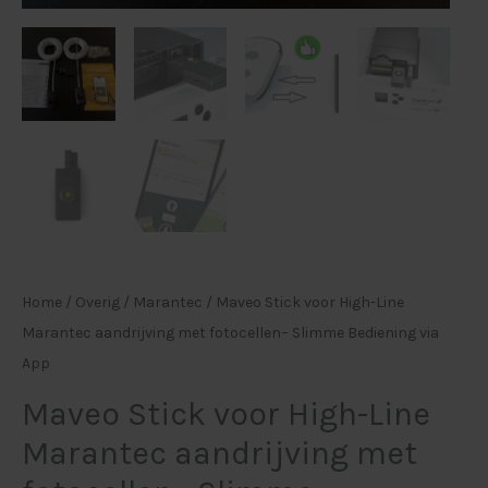
Bediening
via
App
aantal
Home
/
Overig
/
Marantec
/ Maveo Stick voor High-Line
Marantec aandrijving met fotocellen– Slimme Bediening via
App
Maveo Stick voor High-Line
Marantec aandrijving met