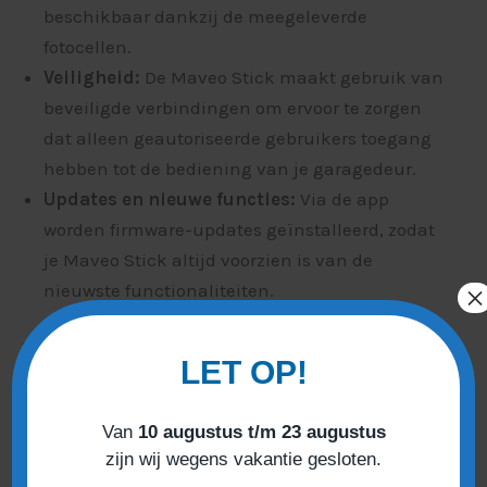
beschikbaar dankzij de meegeleverde
fotocellen.
Veiligheid:
De Maveo Stick maakt gebruik van
beveiligde verbindingen om ervoor te zorgen
dat alleen geautoriseerde gebruikers toegang
hebben tot de bediening van je garagedeur.
Updates en nieuwe functies:
Via de app
worden firmware-updates geïnstalleerd, zodat
je Maveo Stick altijd voorzien is van de
×
nieuwste functionaliteiten.
Specificaties:
LET OP!
Compatibiliteit:
Werkt met de Marantec
Comfort-serie (260, 270, 280, 360, 370 en 380)
Van
10 augustus t/m 23 augustus
vanaf 2016 en High-Line motoren van
zijn wij wegens vakantie gesloten.
Marantec.