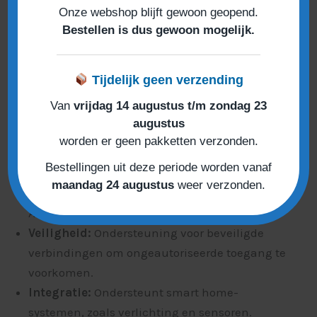
Onze webshop blijft gewoon geopend.
Inclusief fotocellen:
Voor de veiligheid en
Bestellen is dus gewoon mogelijk.
volledige werking van de extra functies.
Internetverbinding vereist:
Voor bediening
via de app is een actieve internetverbinding
Tijdelijk geen verzending
noodzakelijk.
Van
vrijdag 14 augustus t/m zondag 23
Aansluiting:
Eenvoudige plug-and-play
augustus
installatie via de motor.
worden er geen pakketten verzonden.
Frequentie:
868 MHz voor stabiele en veilige
Bestellingen uit deze periode worden vanaf
communicatie.
maandag 24 augustus
weer verzonden.
App-ondersteuning:
Compatibel met iOS en
Android.
Veiligheid:
Ondersteuning voor beveiligde
verbindingen om ongeautoriseerde toegang te
voorkomen.
Integratie:
Ondersteunt smart home-
systemen, zoals verlichting en sensoren.