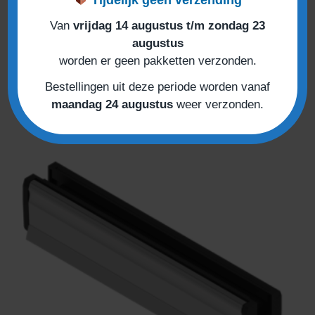
Van
vrijdag 14 augustus t/m zondag 23
Openslaande Deuren
augustus
Krukschild Buiten Kerntrekbeveiliging WK3
worden er geen pakketten verzonden.
Vanaf
€
110,00
Bestellingen uit deze periode worden vanaf
maandag 24 augustus
weer verzonden.