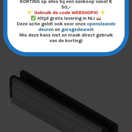
KORTING op alles bij een aankoop vanaf €
50,-
reinigingsmiddel voor een perfect resultaat,
Gebruik de code WEBSHOP10
zowel binnen als buiten!
Altijd gratis levering in NL!
Deze actie geldt ook voor onze
openslaande
deuren
en
garagedeuren
!
Mis deze kans niet en maak direct gebruik
van de korting!
Gerelateerde producten