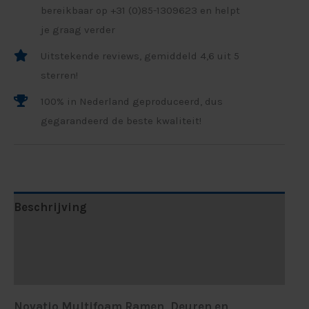
bereikbaar op +31 (0)85-1309623 en helpt
je graag verder
Uitstekende reviews, gemiddeld 4,6 uit 5
sterren!
100% in Nederland geproduceerd, dus
gegarandeerd de beste kwaliteit!
Beschrijving
Aanvullende informatie
Beoordelingen (0)
Novatio Multifoam Ramen, Deuren en