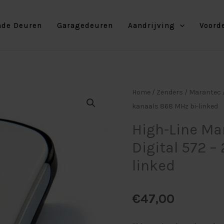
nde Deuren
Garagedeuren
Aandrijving
Voord
High-
Home
/
Zenders
/
Marantec
Line
kanaals 868 MHz bi-linked
Marantec
High-Line M
Handzender
Digital 572 –
Digital
linked
572
-
2-
€
47,00
kanaals
868