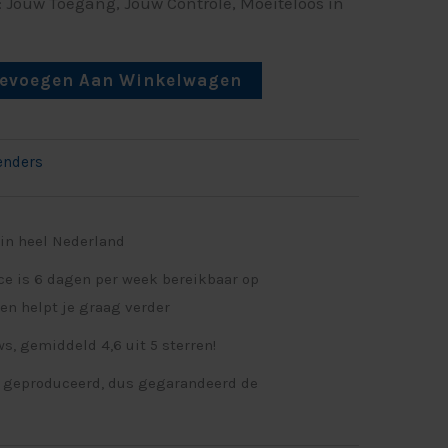
Jouw Toegang, Jouw Controle, Moeiteloos in
oevoegen Aan Winkelwagen
enders
 in heel Nederland
ce is 6 dagen per week bereikbaar op
en helpt je graag verder
s, gemiddeld 4,6 uit 5 sterren!
 geproduceerd, dus gegarandeerd de