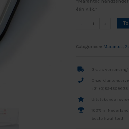
“Marantec handzender: 
MHz
één Klik.”
bi-
linked
T
-
+
aantal
Categorieën:
Marantec
,
Z
Gratis verzending
Onze klantenservi
+31 (0)85-1309623 
Uitstekende review
100% in Nederland
beste kwaliteit!