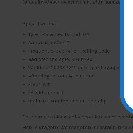
(Uitsluitend voor modellen met witte handzenders
Specificaties:
Type: Marantec Digital 572
Aantal kanalen: 2
Frequentie: 868 MHz – Rolling Code
Radiotechnologie: Bi-linked
Werkt op: CR2032 3V batterij (inbegrepen)
Afmetingen: 60 × 40 × 10 mm
Kleur: wit
LED-kleur: rood
Inclusief wandhouder en riemclip
Deze handzender wordt verzonden als brievenbusp
Heb je vragen? We reageren meestal binnen 1 