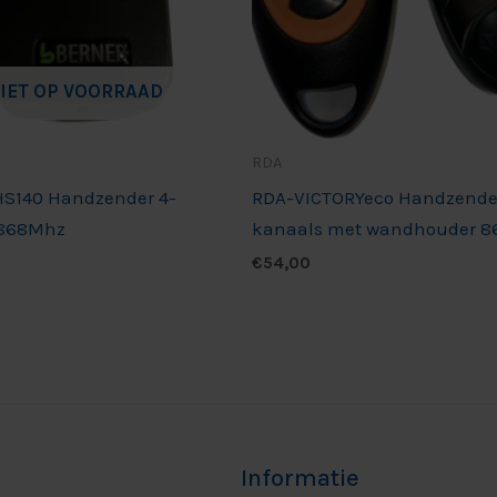
IET OP VOORRAAD
RDA
HS140 Handzender 4-
RDA-VICTORYeco Handzender
 868Mhz
kanaals met wandhouder 
€
54,00
Informatie