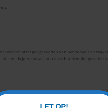
 384.
hekwerken of toegangspoorten kan het koppelen afwijken
el alleen als je zeker weet dat deze handzender geschikt i
LET OP!