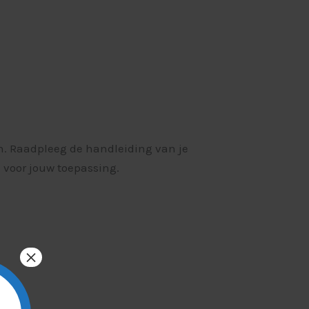
. Raadpleeg de handleiding van je
s voor jouw toepassing.
×