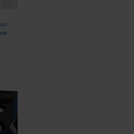
525
868