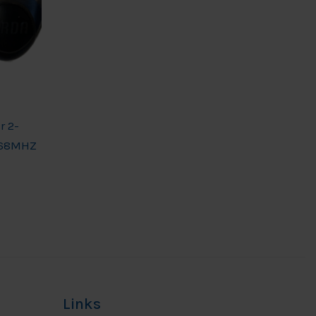
 2-
868MHZ
Links