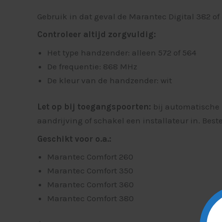
Gebruik in dat geval de Marantec Digital 382 of
Controleer altijd zorgvuldig:
Het type handzender: alleen 572 of 564
De frequentie: 868 MHz
De kleur van de handzender: wit
Let op bij toegangspoorten:
bij automatische 
aandrijving of schakel een installateur in. Best
Geschikt voor o.a.:
Marantec Comfort 260
Marantec Comfort 350
Marantec Comfort 360
Marantec Comfort 380