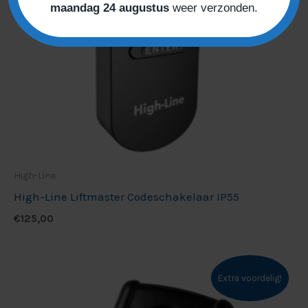
maandag 24 augustus
weer verzonden.
High-Line
High-Line Liftmaster Codeschakelaar IP55
€
125,00
Extra voordelig!