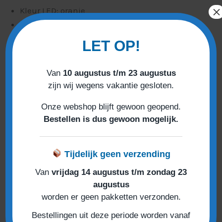
×
Kleur LED: oranje
Compatible met BDS140 & BDS150
Zelflerend (van zender naar zender)
LET OP!
Werkt op de volgende aandrijvingen van
Berner: GA 103/ GA 203/ GA 403/ GA 403-G/ GA
Van
10 augustus t/m 23 augustus
403-TG/ GA 501
zijn wij wegens vakantie gesloten.
Onze webshop blijft gewoon geopend.
Bestellen is dus gewoon mogelijk.
Gerelateerde producten
Tijdelijk geen verzending
Van
vrijdag 14 augustus t/m zondag 23
augustus
worden er geen pakketten verzonden.
Bestellingen uit deze periode worden vanaf