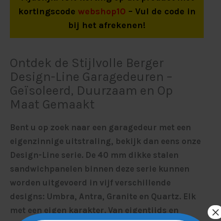
kortingscode
webshop10
– Vul de code in
bij het afrekenen!
Ontdek de Stijlvolle Berger
Design-Line Garagedeuren –
Geïsoleerd, Duurzaam en Op
Maat Gemaakt
Bent u op zoek naar een garagedeur met een
eigenzinnige uitstraling, bekijk dan eens onze
Design-Line serie. De 40 mm dikke stalen
sandwichpanelen binnen deze serie kunnen
worden uitgevoerd in vijf verschillende
designs: Umbra, Antra, Granite en Quartz. Elk
×
met een eigen karakter. Van eigentijds en