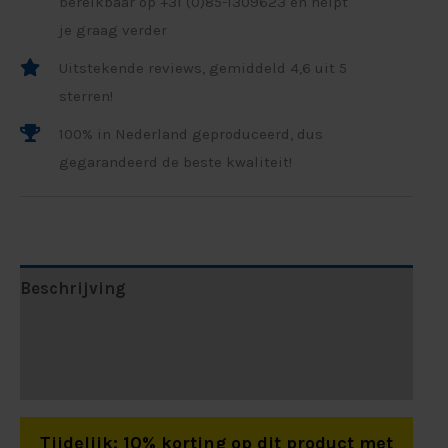
bereikbaar op +31 (0)85-1309623 en helpt
je graag verder
Uitstekende reviews, gemiddeld 4,6 uit 5
sterren!
100% in Nederland geproduceerd, dus
gegarandeerd de beste kwaliteit!
Beschrijving
Aanvullende informatie
Beoordelingen (0)
Tijdelijk: 10% korting op dit product met