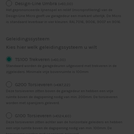
Design-Line Umbra
(
+
€
0,00
)
Het geprononceerde lijnenspel en reliëf (microprofilering) van de
Design-Line Micro geeft uw garagedeur een markant uiterlijk. De Micro
is standaard leverbaar in vier kleuren: RAL 7016, 9006, 9007 en 9016.
Geleidingssysteem
Kies hier welk geleidingssysteem u wilt
TS100 Trekveren
(
+
€
0,00
)
Standaard worden de garagedeuren uitgevoerd met trekveren in de
zijgeleiders. Minimale vrije bovenruimte is 100mm
G200 Torsieveren
(
+
€
87,22
)
Deze torsieveren zitten boven de garagedeur en hebben een vrije
ruimte boven de dagopening nodig van min. 200mm. De torsieveren
worden met spanijzers geleverd.
G100 Torsieveren
(
+
€
124,60
)
Deze torsieveren zitten achter aan de horizontale geleiders en hebben
een vrije ruimte boven de dagopening nodig van min. 100mm. De
torsieveren worden met spanijzers geleverd.