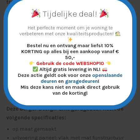
trendy tot natuurlijk en tijdloos. Met een
Design-Line garagedeur maakt u een
Tijdelijke deal!
architectonisch statement en geeft u uw
Het perfecte moment om je woning te
woning een bijzondere touch.
verbeteren met onze kwaliteitsproducten!
Kijk hier de brochure van onze Berger
Bestel nu en ontvang maar liefst 10%
garagedeuren:
Berger Garagedeuren
KORTING op alles bij een aankoop vanaf €
50,-
Onze garagedeuren zijn eenvoudig te
Gebruik de code WEBSHOP10
monteren. Naast de uitgebreide handleiding
Altijd gratis levering in NL!
Deze actie geldt ook voor onze
openslaande
hebben we ook een montagevideo. Deze bekijkt
deuren
en
garagedeuren
!
u hier:
TS100
Mis deze kans niet en maak direct gebruik
van de korting!
Deze Berger Design-Line garagedeur heeft de
volgende specificaties:
op maat gemaakt
uitvoering paneel: vlak met mat fijnstructuur