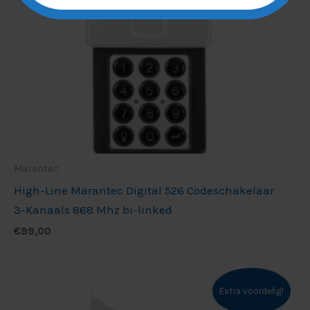
Marantec
High-Line Marantec Digital 526 Codeschakelaar
3-Kanaals 868 Mhz bi-linked
€
99,00
Extra voordelig!