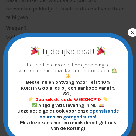
Deze handzender wordt verzonden als
brievenbuspakketje. U hoeft er dus niet voor thuis
te blijven.
Vragen?
×
Stel ze gerust via de chatbot. We reageren
doorgaans binnen enkele uren.
Tijdelijke deal!
Het perfecte moment om je woning te
verbeteren met onze kwaliteitsproducten!
Gerelateerde producten
Bestel nu en ontvang maar liefst 10%
KORTING op alles bij een aankoop vanaf €
50,-
Gebruik de code WEBSHOP10
Altijd gratis levering in NL!
Deze actie geldt ook voor onze
openslaande
deuren
en
garagedeuren
!
Mis deze kans niet en maak direct gebruik
van de korting!