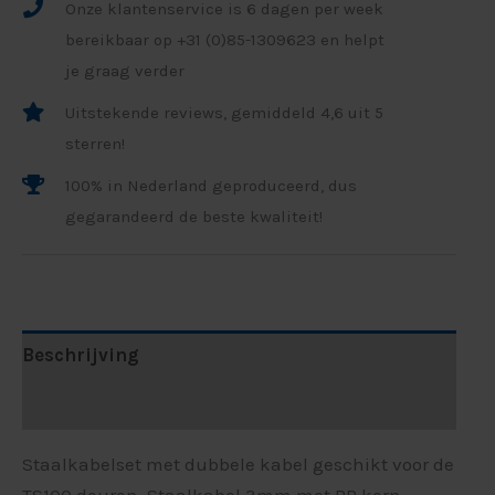
Onze klantenservice is 6 dagen per week
bereikbaar op +31 (0)85-1309623 en helpt
je graag verder
Uitstekende reviews, gemiddeld 4,6 uit 5
sterren!
100% in Nederland geproduceerd, dus
gegarandeerd de beste kwaliteit!
Beschrijving
Aanvullende informatie
Staalkabelset met dubbele kabel geschikt voor de
TS100 deuren. Staalkabel 3mm met PP kern.