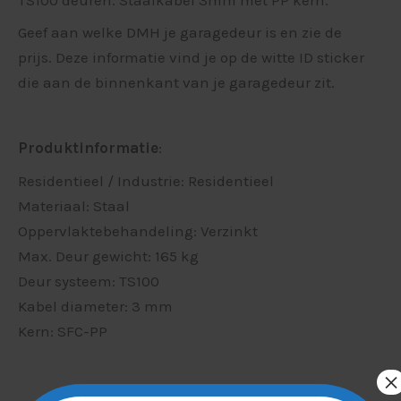
Geef aan welke DMH je garagedeur is en zie de
prijs. Deze informatie vind je op de witte ID sticker
die aan de binnenkant van je garagedeur zit.
Produktinformatie
:
Residentieel / Industrie: Residentieel
Materiaal: Staal
Oppervlaktebehandeling: Verzinkt
Max. Deur gewicht: 165 kg
Deur systeem: TS100
Kabel diameter: 3 mm
Kern: SFC-PP
×