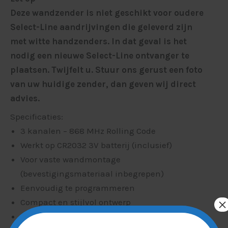
Deze wandzender is niet geschikt voor oudere
Select-Line aandrijvingen die geleverd zijn
met witte handzenders. In dat geval is het
nodig een nieuwe Select-Line ontvanger te
plaatsen. Twijfelt u. Stuur ons gerust een foto
van uw huidige zender, dan geven wij direct
advies.
Specificaties:
3 kanalen – 868 MHz Rolling Code
Werkt op CR2032 3V batterij (inclusief)
Voor vaste wandmontage
(bevestigingsmateriaal inbegrepen)
Eenvoudig te programmeren
×
Compact en stijlvol ontwerp
Kleur: zwart met matte afwerking