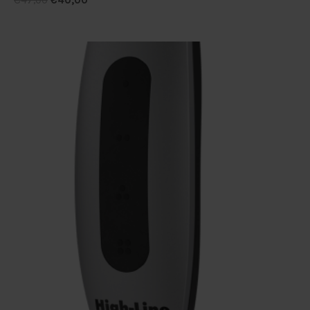
€
47,00
€
40,00