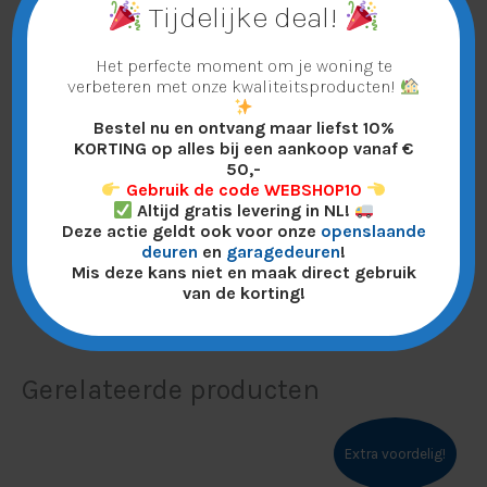
LED-indicatie: blauw
Tijdelijke deal!
Goed om te weten:
Het perfecte moment om je woning te
verbeteren met onze kwaliteitsproducten!
Deze wandzender wordt verzonden als
brievenbuspakketje – u hoeft er dus niet voor
Bestel nu en ontvang maar liefst 10%
KORTING op alles bij een aankoop vanaf €
thuis te blijven.
50,-
Gebruik de code WEBSHOP10
Vragen?
Altijd gratis levering in NL!
Klik op
“Stel een vraag aan de verkoper”
op
Deze actie geldt ook voor onze
openslaande
deuren
en
garagedeuren
!
bol.com. Wij reageren meestal binnen enkele
Mis deze kans niet en maak direct gebruik
uren.
van de korting!
Gerelateerde producten
Oorspronkelijke
Huidige
prijs
prijs
Extra voordelig!
was:
is: