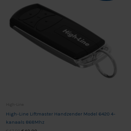
€47,00.
€40,00.
High-Line
High-Line Liftmaster Handzender Model 6420 4-
kanaals 868Mhz